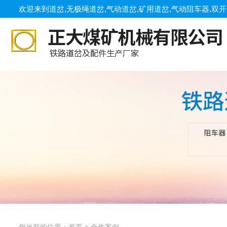
欢迎来到道岔,无极绳道岔,气动道岔,矿用道岔,气动阻车器,