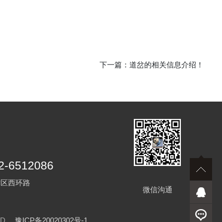
下一篇：
道岔的相关信息介绍！
2-6512086
发区西环路
微信沟通
VED
豫ICP备20020302号-1