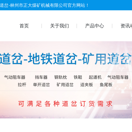
双开道岔-林州市正大煤矿机械有限公司官方网站！
首页
关于我们
产品中心
资讯