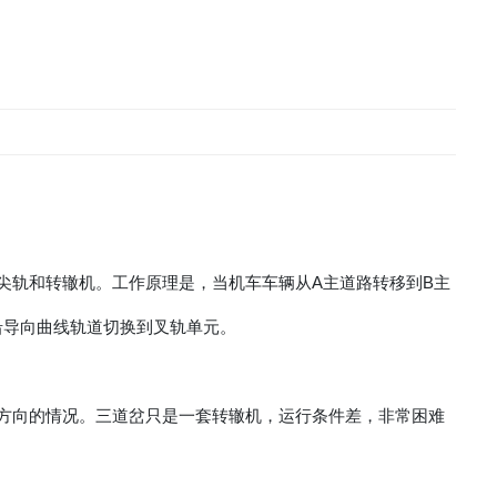
尖轨和转辙机。工作原理是，当机车车辆从A主道路转移到B主
沿导向曲线轨道切换到叉轨单元。
方向的情况。三道岔只是一套转辙机，运行条件差，非常困难