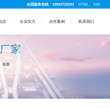
全国服务热线：18903720203
HTML
、
XML
动态
企业实力
合作案例
联系我们