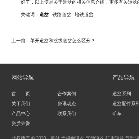
好了，以上便是关于道岔的相关信息介绍，更多有关道岔
关键词：
道岔
铁路道岔
地铁道岔
上一篇：
单开道岔和渡线道岔怎么区分？
网站导航
产品导航
首 页
合作案例
道岔系列
关于我们
资讯动态
道岔配件系
产品中心
联系我们
矿车
资质荣誉
版权所有 © 2020 道岔,无极绳道岔,气动道岔,矿用道岔,气动阻