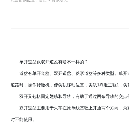
您当前的位置：
首页
>
资讯动态
单开道岔跟双开道岔有啥不一样的？
道岔
有单开道岔、双开道岔、菱形道岔等多种类型。单开
道路时，操作转辙机，使尖轨移动位置，尖轨1靠近主轨1，尖
双开叉包括固定翅膀和导轨，有助于通过两条导轨的交点
双开道岔主要用于火车在原单线基础上开通两个方向，为双
时不能使用。