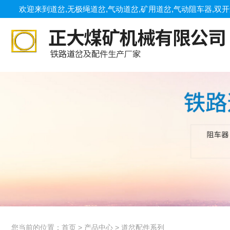
欢迎来到道岔,无极绳道岔,气动道岔,矿用道岔,气动阻车器,
您当前的位置：
首页
>
产品中心
>
道岔配件系列